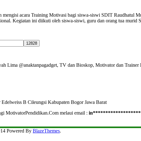
n mengisi acara Training Motivasi bagi siswa-siswi SDIT Raudhatul M
onal. Kegiatan ini diikuti oleh siswa-siswi, guru dan orang tua murid
Ayah Lima @anaktanpagadget, TV dan Bioskop, Motivator dan Trainer 
r Edelweiss B Cileungsi Kabupaten Bogor Jawa Barat
ngi MotivatorPendidikan.Com melaui email :
in
*******************
2014 Powered By
BlazeThemes
.