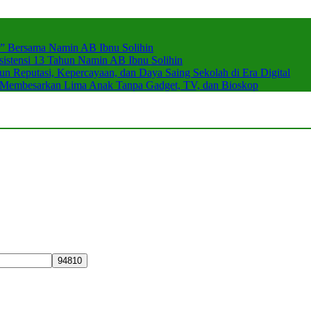
r” Bersama Namin AB Ibnu Solihin
stensi 13 Tahun Namin AB Ibnu Solihin
 Reputasi, Kepercayaan, dan Daya Saing Sekolah di Era Digital
n Membesarkan Lima Anak Tanpa Gadget, TV, dan Bioskop