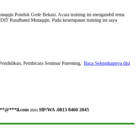
utaqqin Pondok Gede Bekasi. Acara training ini mengambil tema
 SDIT Raudhatul Mutaqqin. Pada kesempatan training ini saya
Pendidikan, Pembicara Seminar Parenting,
Baca Selengkapnya disi
**
@
***
il.com
atau
HP/WA .0813 8460 2045