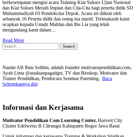
berkesempatan mengisi acara Training Kiat Sukses Ujian Nasional
dan Kiat Sukses Meraih Impian dan Cita-Cita bagi peserta didik SD
Muhammadiyah 03 Pondokcina Depok. Acara ini diikuti oleh
sebanyak 16 Peserta didik dan orang tua murid. Terimakasih kami
ucapkan kepada Ustadz Mahfan dan Ibu Lia yang telah
mengundang kami dalam…
Read More
Search
for:
Namin AB Ibnu Solihin, adalah founder motivatorpendidikan.com,
Ayah Lima @anaktanpagadget, TV dan Bioskop, Motivator dan
Trainer Pendidikan, Pembicara Seminar Parenting,
Baca
Selengkapnya disi
Informasi dan Kerjasama
Motivator Pendidikan Com Learning Center,
Harvest City
Cluster Edelweiss B Cileungsi Kabupaten Bogor Jawa Barat
Untuk informasi dan kerjasama Training & Workshop Silahkan