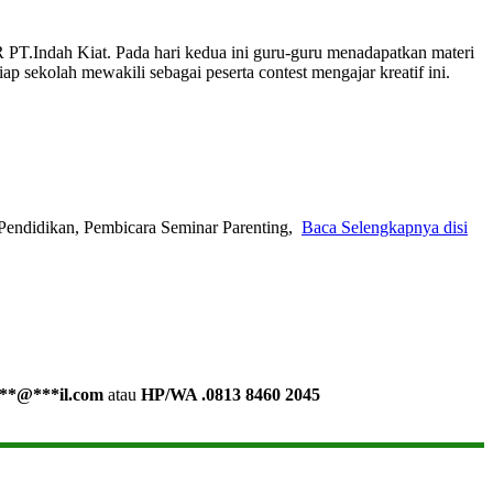
 PT.Indah Kiat. Pada hari kedua ini guru-guru menadapatkan materi
ap sekolah mewakili sebagai peserta contest mengajar kreatif ini.
Pendidikan, Pembicara Seminar Parenting,
Baca Selengkapnya disi
**
@
***
il.com
atau
HP/WA .0813 8460 2045