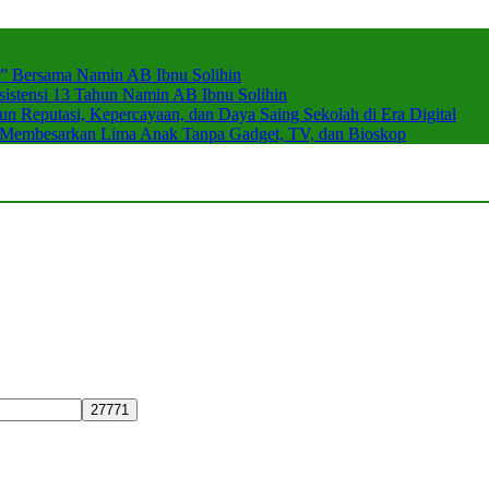
r” Bersama Namin AB Ibnu Solihin
stensi 13 Tahun Namin AB Ibnu Solihin
 Reputasi, Kepercayaan, dan Daya Saing Sekolah di Era Digital
n Membesarkan Lima Anak Tanpa Gadget, TV, dan Bioskop