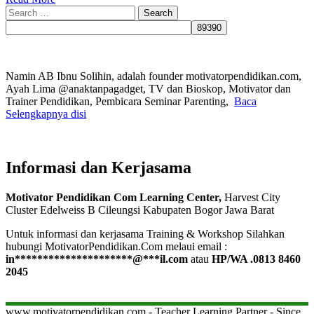
Search
for:
Namin AB Ibnu Solihin, adalah founder motivatorpendidikan.com,
Ayah Lima @anaktanpagadget, TV dan Bioskop, Motivator dan
Trainer Pendidikan, Pembicara Seminar Parenting,
Baca
Selengkapnya disi
Informasi dan Kerjasama
Motivator Pendidikan Com Learning Center,
Harvest City
Cluster Edelweiss B Cileungsi Kabupaten Bogor Jawa Barat
Untuk informasi dan kerjasama Training & Workshop Silahkan
hubungi MotivatorPendidikan.Com melaui email :
in
*********************
@
***
il.com
atau
HP/WA .0813 8460
2045
www.motivatorpendidikan.com - Teacher Learning Partner - Since