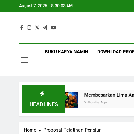
August 7, 2026
8:30:03 AM
13
Mot
Namin AB 
BUKU KARYA NAMIN
DOWNLOAD PRO
13
Ibnu Solihin
Membesarkan Lima Anak Tanpa G
2 Months Ago
HEADLINES
Home
Proposal Pelatihan Pensiun