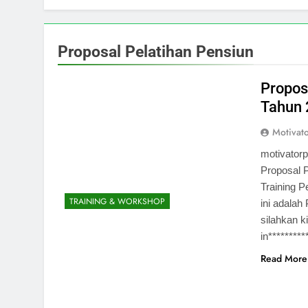
Proposal Pelatihan Pensiun
Propos
Tahun
Motivat
motivator
Proposal 
Training P
TRAINING & WORKSHOP
ini adalah
silahkan k
in********
Read More