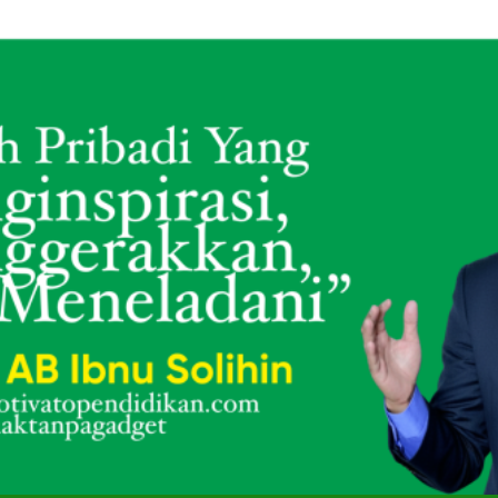
 Tahun Menjaga Masa Kecil: Kisah Namin AB Ibnu Solihin Membesa
SMK Mutual Kota Magelang Gelar Training “Creative T
Membesarkan Lima Anak Tanpa Gadget dan TV: Rahasia Konsis