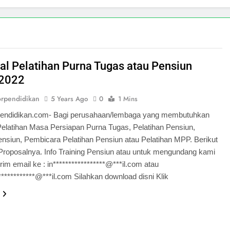
al Pelatihan Purna Tugas atau Pensiun
 2022
orpendidikan
5 Years Ago
0
1 Mins
pendidikan.com- Bagi perusahaan/lembaga yang membutuhkan
Pelatihan Masa Persiapan Purna Tugas, Pelatihan Pensiun,
ensiun, Pembicara Pelatihan Pensiun atau Pelatihan MPP. Berikut
 Proposalnya. Info Training Pensiun atau untuk mengundang kami
irim email ke : in*****************@***il.com atau
*************@***il.com Silahkan download disni Klik