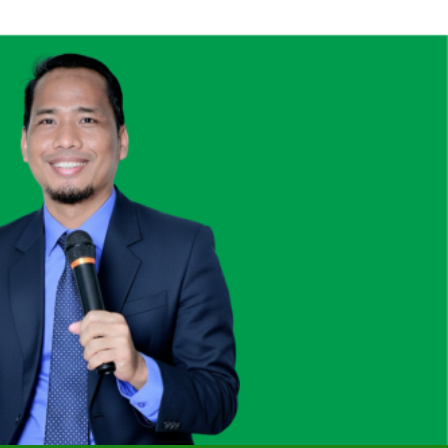
rkan Lima Anak Tanpa Gadget, TV, dan
Bioskop
eacher” Bersama Namin AB Ibnu Solihin
tensi 13 Tahun Namin AB Ibnu Solihin