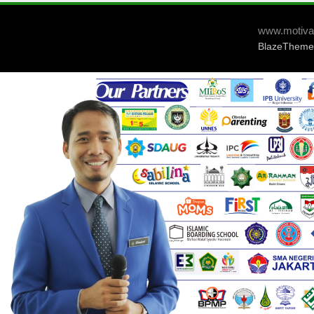
www.motivat
BlazeTheme