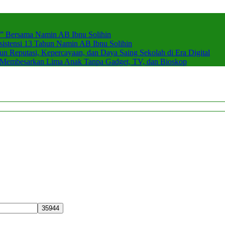
r” Bersama Namin AB Ibnu Solihin
stensi 13 Tahun Namin AB Ibnu Solihin
 Reputasi, Kepercayaan, dan Daya Saing Sekolah di Era Digital
n Membesarkan Lima Anak Tanpa Gadget, TV, dan Bioskop