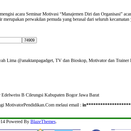
 mengisi acara Seminar Motivasi “Manajemen Diri dan Organisasi” aca
merupakan perwakilan pemuda yang berasal dari seluruh kecamatan 
Ayah Lima @anaktanpagadget, TV dan Bioskop, Motivator dan Trainer 
r Edelweiss B Cileungsi Kabupaten Bogor Jawa Barat
ngi MotivatorPendidikan.Com melaui email :
in
*******************
2014 Powered By
BlazeThemes
.