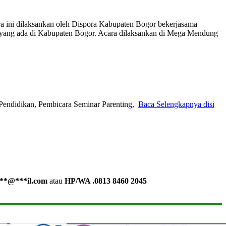
ra ini dilaksankan oleh Dispora Kabupaten Bogor bekerjasama
yang ada di Kabupaten Bogor. Acara dilaksankan di Mega Mendung
Pendidikan, Pembicara Seminar Parenting,
Baca Selengkapnya disi
**
@
***
il.com
atau
HP/WA .0813 8460 2045