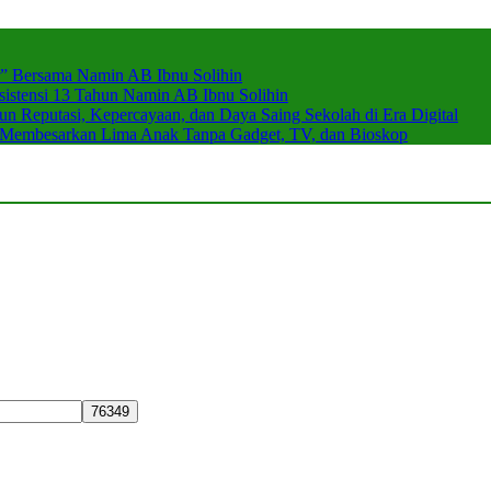
r” Bersama Namin AB Ibnu Solihin
stensi 13 Tahun Namin AB Ibnu Solihin
 Reputasi, Kepercayaan, dan Daya Saing Sekolah di Era Digital
n Membesarkan Lima Anak Tanpa Gadget, TV, dan Bioskop