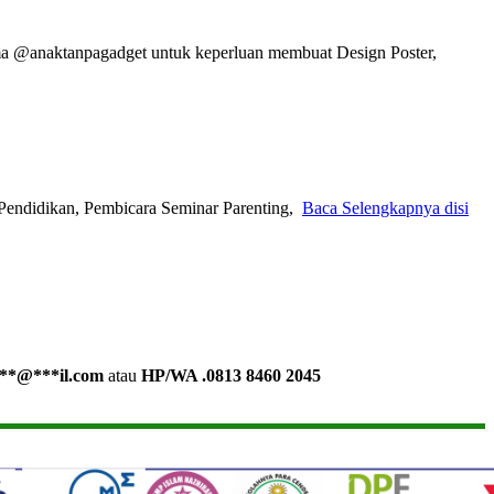
ma @anaktanpagadget untuk keperluan membuat Design Poster,
Pendidikan, Pembicara Seminar Parenting,
Baca Selengkapnya disi
**
@
***
il.com
atau
HP/WA .0813 8460 2045