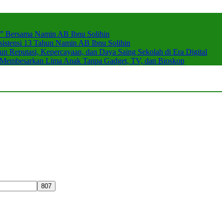
r” Bersama Namin AB Ibnu Solihin
stensi 13 Tahun Namin AB Ibnu Solihin
 Reputasi, Kepercayaan, dan Daya Saing Sekolah di Era Digital
n Membesarkan Lima Anak Tanpa Gadget, TV, dan Bioskop