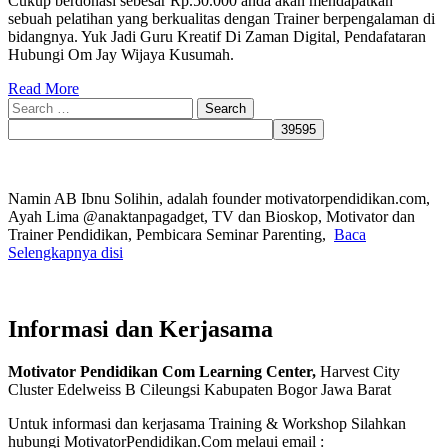
Cukup berdonasi sebesar Rp.50.000 anda akan mendapatkan
sebuah pelatihan yang berkualitas dengan Trainer berpengalaman di
bidangnya. Yuk Jadi Guru Kreatif Di Zaman Digital, Pendafataran
Hubungi Om Jay Wijaya Kusumah.
Read More
Search
for:
Namin AB Ibnu Solihin, adalah founder motivatorpendidikan.com,
Ayah Lima @anaktanpagadget, TV dan Bioskop, Motivator dan
Trainer Pendidikan, Pembicara Seminar Parenting,
Baca
Selengkapnya disi
Informasi dan Kerjasama
Motivator Pendidikan Com Learning Center,
Harvest City
Cluster Edelweiss B Cileungsi Kabupaten Bogor Jawa Barat
Untuk informasi dan kerjasama Training & Workshop Silahkan
hubungi MotivatorPendidikan.Com melaui email :