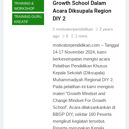
Growth School Dalam
TRAINING &
WORKSHOP
Acara Diksupala Region
TRAINING GURU
DIY 2
KREATIF
motivatorpendidikan
2 years
ago
0
1 mins
motivatorpendidikan.com – Tanggal
14-17 November 2024, kami
berkesempatan mengisi acara
Pelatihan Pendidikan Khusus
Kepala Sekolah (Diksupala)
Muhammadiyah Regional DIY 2.
Pada pelatihan ini kami mengisis
materi “Growth Mindset and
Change Mindset For Growth
School”. Acara dilaksankankan di
BBGP DIY, sekitar 160 Peserta
mengikuti kegiatan tersebut.
Peserta merupakan Kepala