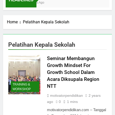
Ibnu Solihin Membesarkan Lima Anak Tanpa
6 Days Ago
Gadget, TV, dan Bioskop
Home
Pelatihan Kepala Sekolah
Pelatihan Kepala Sekolah
Seminar Membangun
Growth Mindset For
Growth School Dalam
Acara Diksupala Region
TRAINING &
NTT
WORKSHOP
motivatorpendidikan
2 years
ago
0
1 mins
motivatorpendidikan.com – Tanggal