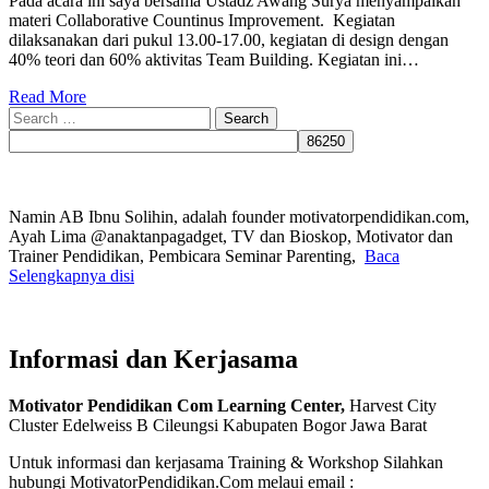
Pada acara ini saya bersama Ustadz Awang Surya menyampaikan
materi Collaborative Countinus Improvement. Kegiatan
dilaksanakan dari pukul 13.00-17.00, kegiatan di design dengan
40% teori dan 60% aktivitas Team Building. Kegiatan ini…
Read More
Search
for:
Namin AB Ibnu Solihin, adalah founder motivatorpendidikan.com,
Ayah Lima @anaktanpagadget, TV dan Bioskop, Motivator dan
Trainer Pendidikan, Pembicara Seminar Parenting,
Baca
Selengkapnya disi
Informasi dan Kerjasama
Motivator Pendidikan Com Learning Center,
Harvest City
Cluster Edelweiss B Cileungsi Kabupaten Bogor Jawa Barat
Untuk informasi dan kerjasama Training & Workshop Silahkan
hubungi MotivatorPendidikan.Com melaui email :