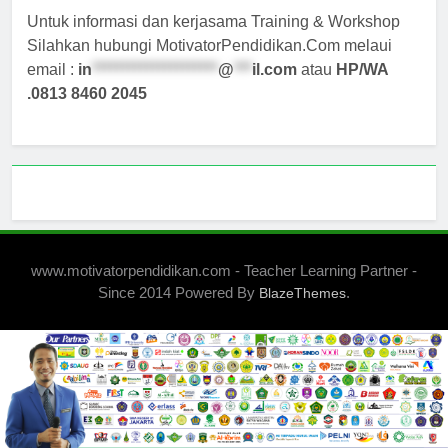
Untuk informasi dan kerjasama Training & Workshop
Silahkan hubungi MotivatorPendidikan.Com melaui
email :
in
*********************
@
***
il.com
atau
HP/WA
.0813 8460 2045
www.motivatorpendidikan.com - Teacher Learning Partner -
Since 2014 Powered By
.
BlazeThemes