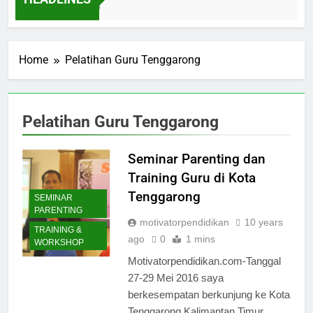
Ibnu Solihin Membesarkan Lima Anak Tanpa
4 Days Ago
Gadget, TV, dan Bioskop
Home
Pelatihan Guru Tenggarong
Pelatihan Guru Tenggarong
Seminar Parenting dan
Training Guru di Kota
Tenggarong
SEMINAR
PARENTING
motivatorpendidikan
10 years
TRAINING &
ago
0
1 mins
WORKSHOP
Motivatorpendidikan.com-Tanggal
27-29 Mei 2016 saya
berkesempatan berkunjung ke Kota
Tenggarong Kalimantan Timur.