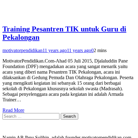
Training Pesantren TIK untuk Guru di
Pekalongan
motivatorpendidikan
11 years ago
11 years ago
0
2 mins
MotivatorPendidikan.Com-Ahad 05 Juli 2015, Djalaluddin Pane
Foundation (DPF) mengadakan acara yang sangat menarik yaitu
acara yang diberi nama Pesantren TIK Pekalongan, acara ini
dilaksankan di Gedung Pemuda Dan Olahraga Pekalongan. Peserta
yang mengikuti kegiatan ini sebanyak 15 orang dari berbagai
sekolah di Pekalongan khususnya sekolah swasta (Madrasah).
Sebagai penyelenggara acara pada kegiatan ini adalah Armada
Trainer…
Read More
Search
for:
Namin AB Ibnu Solihin, adalah founder motivatorpendidikan.com,