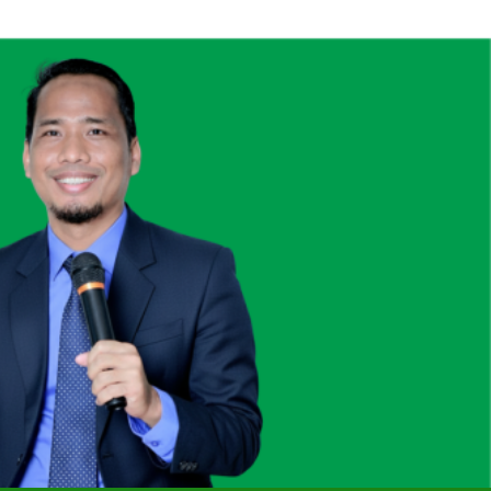
rkan Lima Anak Tanpa Gadget, TV, dan
Bioskop
eacher” Bersama Namin AB Ibnu Solihin
tensi 13 Tahun Namin AB Ibnu Solihin