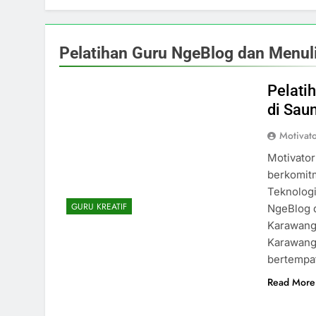
Pelatihan Guru NgeBlog dan Menul
Pelati
di Sau
Motivat
Motivato
berkomitm
Teknologi
GURU KREATIF
NgeBlog d
Karawang
Karawang.
bertempat
Read More