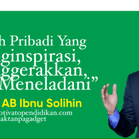
 Tahun Menjaga Masa Kecil: Kisah Namin AB Ibnu Solihin Membesa
SMK Mutual Kota Magelang Gelar Training “Creative T
Membesarkan Lima Anak Tanpa Gadget dan TV: Rahasia Konsis