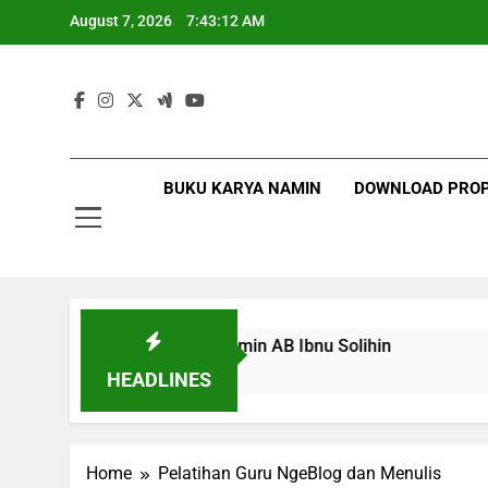
August 7, 2026
7:43:12 AM
13
Mot
Namin AB 
BUKU KARYA NAMIN
DOWNLOAD PRO
13
Teacher” Bersama Namin AB Ibnu Solihin
Mem
2 Mo
HEADLINES
Home
Pelatihan Guru NgeBlog dan Menulis