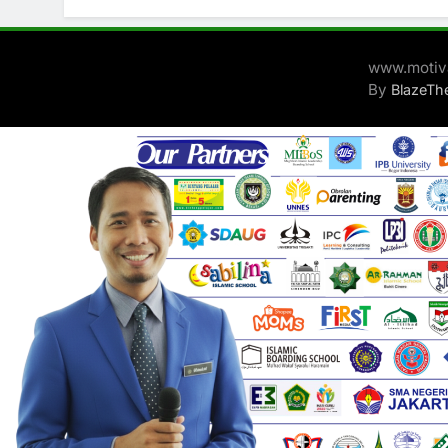
www.motiva
By
BlazeT