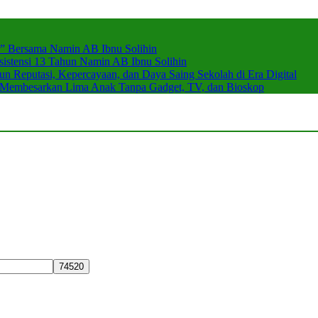
r” Bersama Namin AB Ibnu Solihin
stensi 13 Tahun Namin AB Ibnu Solihin
 Reputasi, Kepercayaan, dan Daya Saing Sekolah di Era Digital
n Membesarkan Lima Anak Tanpa Gadget, TV, dan Bioskop