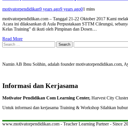
motivatorpendidikan
9 years ago
9 years ago
0
1 mins
motivatorpendidikan.com – Tanggal 21-22 Oktober 2017 Kami melak
Acara ini dilaksankan di Aula Perpustakaan STTM Cileungsi, seban
Kelas Training” di ikuti oleh Pimpinan dan Dosen…
Read More
Search
for:
Namin AB Ibnu Solihin, adalah founder motivatorpendidikan.com, 
Informasi dan Kerjasama
Motivator Pendidikan Com Learning Center,
Harvest City Cluste
Untuk informasi dan kerjasama Training & Workshop Silahkan hubu
www.motivatorpendidikan.com - Teacher Learning Partner - Since 