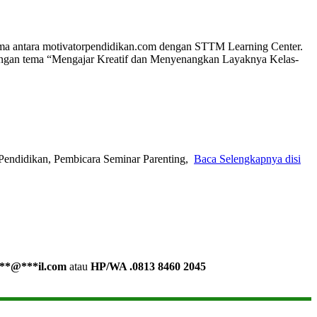
ama antara motivatorpendidikan.com dengan STTM Learning Center.
dengan tema “Mengajar Kreatif dan Menyenangkan Layaknya Kelas-
Pendidikan, Pembicara Seminar Parenting,
Baca Selengkapnya disi
**
@
***
il.com
atau
HP/WA .0813 8460 2045