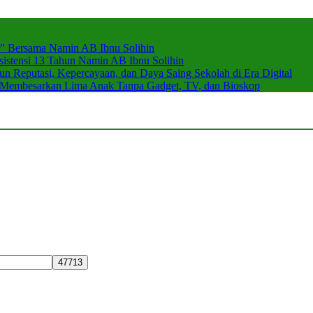
r” Bersama Namin AB Ibnu Solihin
stensi 13 Tahun Namin AB Ibnu Solihin
 Reputasi, Kepercayaan, dan Daya Saing Sekolah di Era Digital
n Membesarkan Lima Anak Tanpa Gadget, TV, dan Bioskop