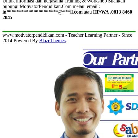
Untuk informasi dan kerjasama Training & Workshop Silahkan
hubungi MotivatorPendidikan.Com melaui email :
in
*********************
@
***
il.com
atau
HP/WA .0813 8460
2045
www.motivatorpendidikan.com - Teacher Learning Partner - Since
2014 Powered By
BlazeThemes
.