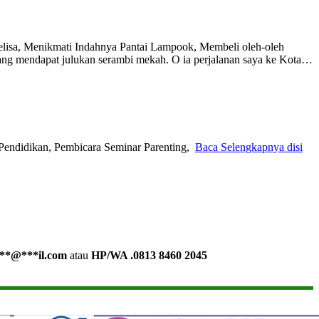
lisa, Menikmati Indahnya Pantai Lampook, Membeli oleh-oleh
ng mendapat julukan serambi mekah. O ia perjalanan saya ke Kota…
Pendidikan, Pembicara Seminar Parenting,
Baca Selengkapnya disi
**
@
***
il.com
atau
HP/WA .0813 8460 2045