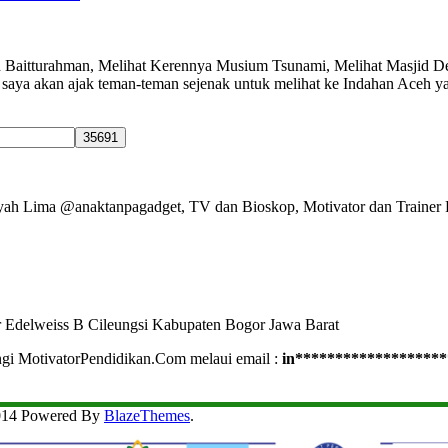
 Baitturahman, Melihat Kerennya Musium Tsunami, Melihat Masjid De
aya akan ajak teman-teman sejenak untuk melihat ke Indahan Aceh ya
Ayah Lima @anaktanpagadget, TV dan Bioskop, Motivator dan Trainer 
r Edelweiss B Cileungsi Kabupaten Bogor Jawa Barat
ngi MotivatorPendidikan.Com melaui email :
in
*******************
2014 Powered By
BlazeThemes
.