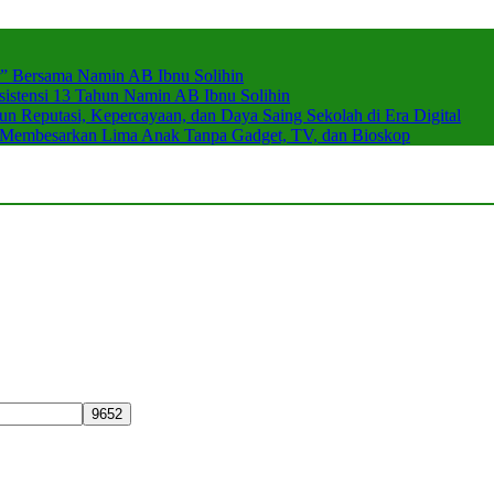
r” Bersama Namin AB Ibnu Solihin
stensi 13 Tahun Namin AB Ibnu Solihin
 Reputasi, Kepercayaan, dan Daya Saing Sekolah di Era Digital
n Membesarkan Lima Anak Tanpa Gadget, TV, dan Bioskop