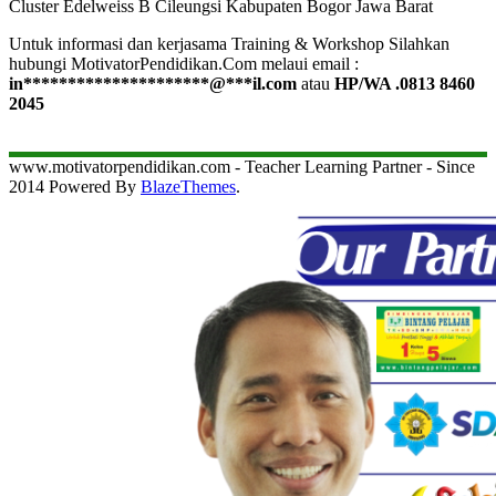
Cluster Edelweiss B Cileungsi Kabupaten Bogor Jawa Barat
Untuk informasi dan kerjasama Training & Workshop Silahkan
hubungi MotivatorPendidikan.Com melaui email :
in
*********************
@
***
il.com
atau
HP/WA .0813 8460
2045
www.motivatorpendidikan.com - Teacher Learning Partner - Since
2014 Powered By
BlazeThemes
.