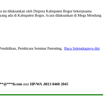
ra ini dilaksankan oleh Dispora Kabupaten Bogor bekerjasama
yang ada di Kabupaten Bogor. Acara dilaksankan di Mega Mendung
Pendidikan, Pembicara Seminar Parenting,
Baca Selengkapnya disi
**
@
***
il.com
atau
HP/WA .0813 8460 2045