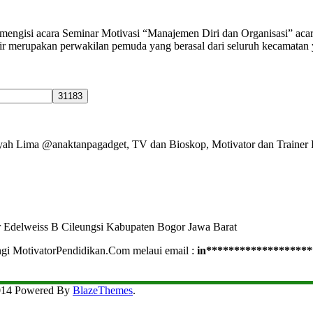
 mengisi acara Seminar Motivasi “Manajemen Diri dan Organisasi” aca
merupakan perwakilan pemuda yang berasal dari seluruh kecamatan 
Ayah Lima @anaktanpagadget, TV dan Bioskop, Motivator dan Trainer 
r Edelweiss B Cileungsi Kabupaten Bogor Jawa Barat
ngi MotivatorPendidikan.Com melaui email :
in
*******************
2014 Powered By
BlazeThemes
.