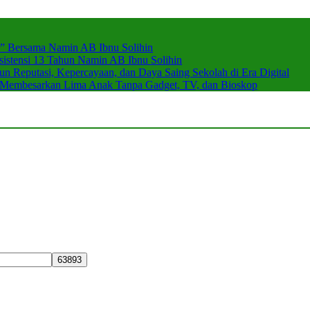
r” Bersama Namin AB Ibnu Solihin
stensi 13 Tahun Namin AB Ibnu Solihin
 Reputasi, Kepercayaan, dan Daya Saing Sekolah di Era Digital
n Membesarkan Lima Anak Tanpa Gadget, TV, dan Bioskop