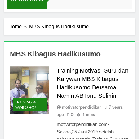
4 Days Ago
Home
MBS Kibagus Hadikusumo
MBS Kibagus Hadikusumo
Training Motivasi Guru dan
Karywan MBS Kibagus
Hadikusomo Bersama
Namin AB Ibnu Solihin
TRAINING &
motivatorpendidikan
7 years
WORKSHOP
ago
0
1 mins
motivatorpendidikan.com-
Selasa,25 Juni 2019 setelah