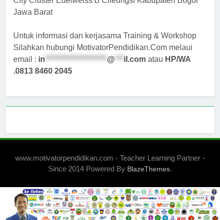
City Cluster Edelweiss B Cileungsi Kabupaten Bogor
Jawa Barat
Untuk informasi dan kerjasama Training & Workshop
Silahkan hubungi MotivatorPendidikan.Com melaui
email :
in
*********************
@
***
il.com
atau
HP/WA
.0813 8460 2045
www.motivatorpendidikan.com - Teacher Learning Partner -
Since 2014 Powered By
.
BlazeThemes