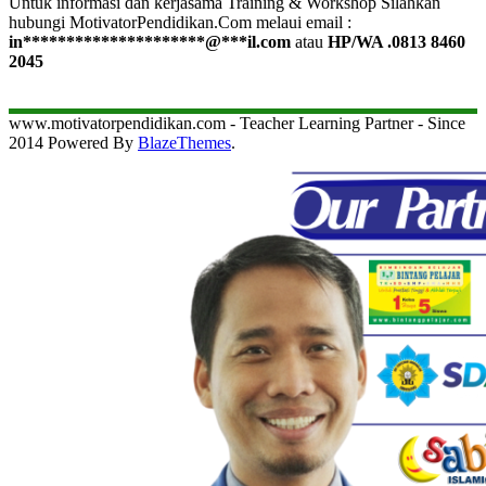
Untuk informasi dan kerjasama Training & Workshop Silahkan
hubungi MotivatorPendidikan.Com melaui email :
in
*********************
@
***
il.com
atau
HP/WA .0813 8460
2045
www.motivatorpendidikan.com - Teacher Learning Partner - Since
2014 Powered By
BlazeThemes
.