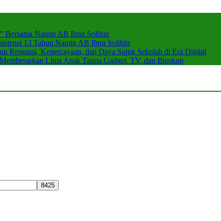
r” Bersama Namin AB Ibnu Solihin
stensi 13 Tahun Namin AB Ibnu Solihin
 Reputasi, Kepercayaan, dan Daya Saing Sekolah di Era Digital
n Membesarkan Lima Anak Tanpa Gadget, TV, dan Bioskop