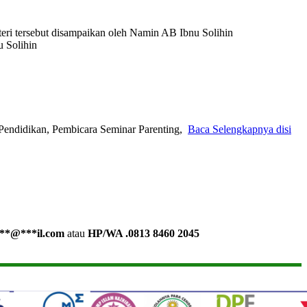
eri tersebut disampaikan oleh Namin AB Ibnu Solihin
 Solihin
Pendidikan, Pembicara Seminar Parenting,
Baca Selengkapnya disi
**
@
***
il.com
atau
HP/WA .0813 8460 2045