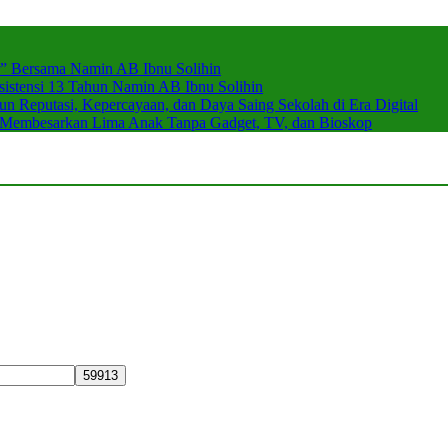
r” Bersama Namin AB Ibnu Solihin
stensi 13 Tahun Namin AB Ibnu Solihin
 Reputasi, Kepercayaan, dan Daya Saing Sekolah di Era Digital
n Membesarkan Lima Anak Tanpa Gadget, TV, dan Bioskop