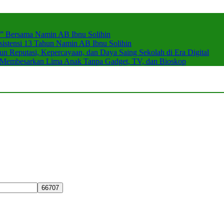
r” Bersama Namin AB Ibnu Solihin
stensi 13 Tahun Namin AB Ibnu Solihin
 Reputasi, Kepercayaan, dan Daya Saing Sekolah di Era Digital
n Membesarkan Lima Anak Tanpa Gadget, TV, dan Bioskop