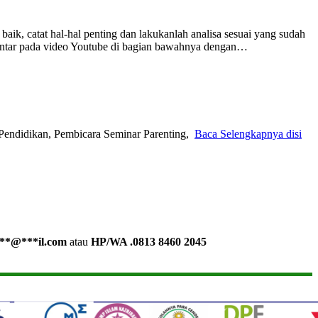
aik, catat hal-hal penting dan lakukanlah analisa sesuai yang sudah
omentar pada video Youtube di bagian bawahnya dengan…
Pendidikan, Pembicara Seminar Parenting,
Baca Selengkapnya disi
**
@
***
il.com
atau
HP/WA .0813 8460 2045