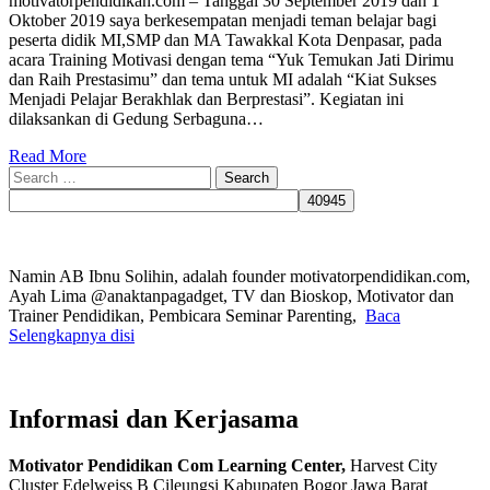
motivatorpendidikan.com – Tanggal 30 September 2019 dan 1
Oktober 2019 saya berkesempatan menjadi teman belajar bagi
peserta didik MI,SMP dan MA Tawakkal Kota Denpasar, pada
acara Training Motivasi dengan tema “Yuk Temukan Jati Dirimu
dan Raih Prestasimu” dan tema untuk MI adalah “Kiat Sukses
Menjadi Pelajar Berakhlak dan Berprestasi”. Kegiatan ini
dilaksankan di Gedung Serbaguna…
Read More
Search
for:
Namin AB Ibnu Solihin, adalah founder motivatorpendidikan.com,
Ayah Lima @anaktanpagadget, TV dan Bioskop, Motivator dan
Trainer Pendidikan, Pembicara Seminar Parenting,
Baca
Selengkapnya disi
Informasi dan Kerjasama
Motivator Pendidikan Com Learning Center,
Harvest City
Cluster Edelweiss B Cileungsi Kabupaten Bogor Jawa Barat