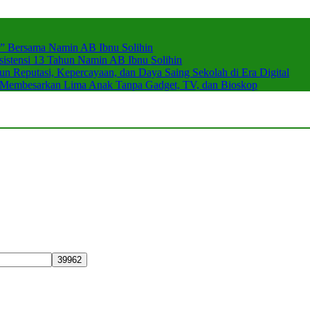
r” Bersama Namin AB Ibnu Solihin
stensi 13 Tahun Namin AB Ibnu Solihin
 Reputasi, Kepercayaan, dan Daya Saing Sekolah di Era Digital
n Membesarkan Lima Anak Tanpa Gadget, TV, dan Bioskop