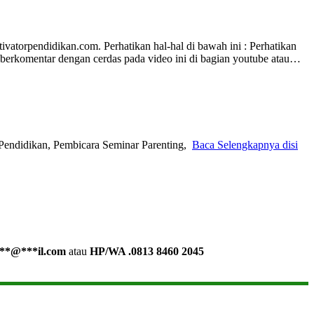
ivatorpendidikan.com. Perhatikan hal-hal di bawah ini : Perhatikan
 berkomentar dengan cerdas pada video ini di bagian youtube atau…
Pendidikan, Pembicara Seminar Parenting,
Baca Selengkapnya disi
**
@
***
il.com
atau
HP/WA .0813 8460 2045