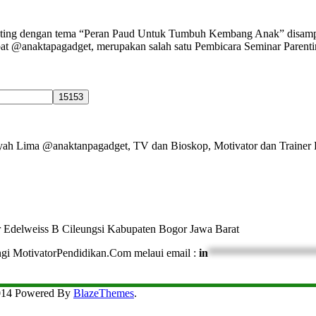
nting dengan tema “Peran Paud Untuk Tumbuh Kembang Anak” disampa
 @anaktapagadget, merupakan salah satu Pembicara Seminar Parenting
Ayah Lima @anaktanpagadget, TV dan Bioskop, Motivator dan Trainer 
r Edelweiss B Cileungsi Kabupaten Bogor Jawa Barat
ngi MotivatorPendidikan.Com melaui email :
in
*******************
2014 Powered By
BlazeThemes
.