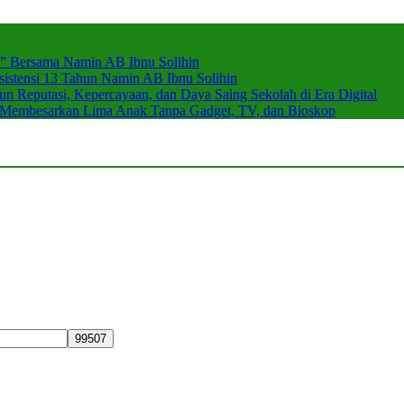
r” Bersama Namin AB Ibnu Solihin
stensi 13 Tahun Namin AB Ibnu Solihin
 Reputasi, Kepercayaan, dan Daya Saing Sekolah di Era Digital
n Membesarkan Lima Anak Tanpa Gadget, TV, dan Bioskop