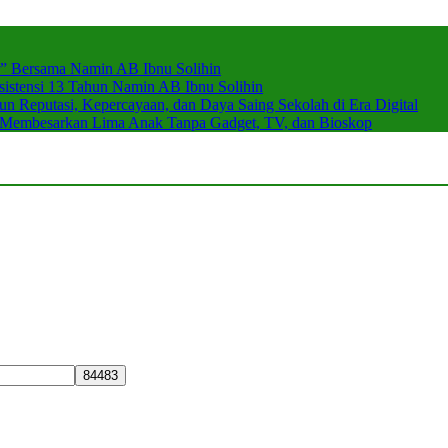
r” Bersama Namin AB Ibnu Solihin
stensi 13 Tahun Namin AB Ibnu Solihin
 Reputasi, Kepercayaan, dan Daya Saing Sekolah di Era Digital
n Membesarkan Lima Anak Tanpa Gadget, TV, dan Bioskop