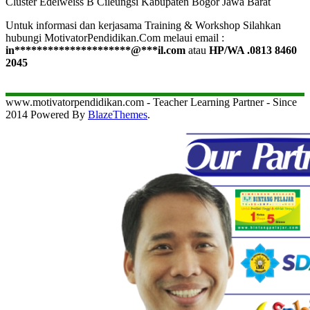
Cluster Edelweiss B Cileungsi Kabupaten Bogor Jawa Barat
Untuk informasi dan kerjasama Training & Workshop Silahkan
hubungi MotivatorPendidikan.Com melaui email :
in
*********************
@
***
il.com
atau
HP/WA .0813 8460
2045
www.motivatorpendidikan.com - Teacher Learning Partner - Since
2014 Powered By
BlazeThemes
.