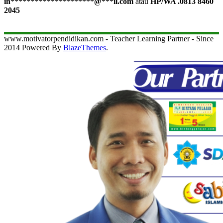
in
*********************
@
***
il.com
atau
HP/WA .0813 8460
2045
www.motivatorpendidikan.com - Teacher Learning Partner - Since
2014 Powered By
BlazeThemes
.