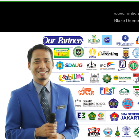
www.motivat
BlazeTheme