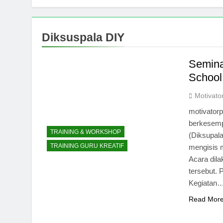
2 Months Ago
13 Tahun Men
2 Months Ago
Diksuspala DIY
Melawan Arus
2 Months Ago
Semina
Foto Profil 
School
3 Months Ago
Motivato
motivator
berkesemp
TRAINING & WORKSHOP
(Diksupal
TRAINING GURU KREATIF
mengisis 
Acara dila
tersebut. 
Kegiatan
Read Mor