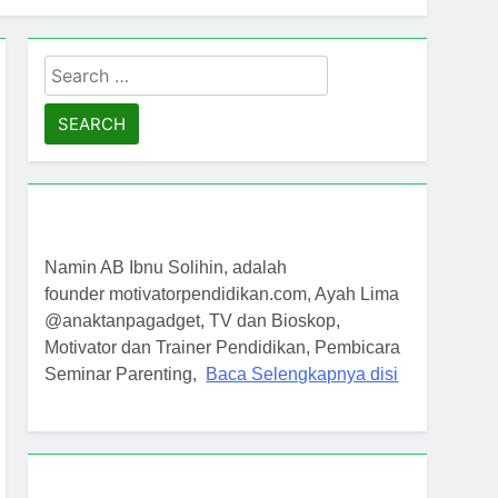
Lima Anak Tanpa Gadget, TV, dan Bioskop
Search
Anak Tanpa Gadget, TV, dan Bioskop
for:
Namin AB Ibnu Solihin, adalah
founder motivatorpendidikan.com, Ayah Lima
@anaktanpagadget, TV dan Bioskop,
Motivator dan Trainer Pendidikan, Pembicara
Seminar Parenting,
Baca Selengkapnya disi