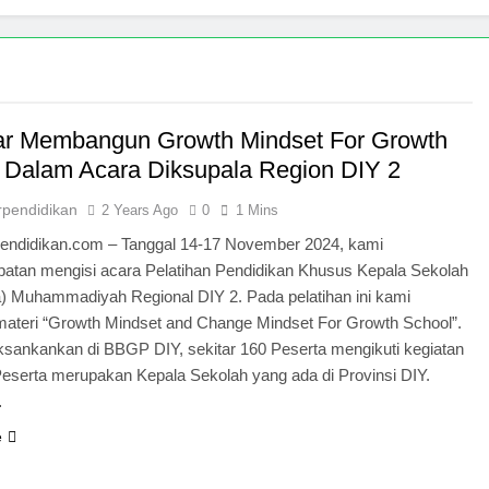
jaga Masa Kecil: Kisah Namin AB Ibnu Solihin Membesarkan 
 Digital: 13 Tahun Namin AB Ibnu Solihin Membesarkan Lima 
r Membangun Growth Mindset For Growth
Namin AB Ibnu Solihin Untuk Poster 2026
 Dalam Acara Diksupala Region DIY 2
rpendidikan
2 Years Ago
0
1 Mins
pendidikan.com – Tanggal 14-17 November 2024, kami
atan mengisi acara Pelatihan Pendidikan Khusus Kepala Sekolah
a) Muhammadiyah Regional DIY 2. Pada pelatihan ini kami
materi “Growth Mindset and Change Mindset For Growth School”.
ksankankan di BBGP DIY, sekitar 160 Peserta mengikuti kegiatan
Peserta merupakan Kepala Sekolah yang ada di Provinsi DIY.
…
e