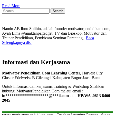
Read More
Search
for:
Namin AB Ibnu Solihin, adalah founder motivatorpendidikan.com,
Ayah Lima @anaktanpagadget, TV dan Bioskop, Motivator dan
Trainer Pendidikan, Pembicara Seminar Parenting,
Baca
Selengkapnya disi
Informasi dan Kerjasama
Motivator Pendidikan Com Learning Center,
Harvest City
Cluster Edelweiss B Cileungsi Kabupaten Bogor Jawa Barat
Untuk informasi dan kerjasama Training & Workshop Silahkan
hubungi MotivatorPendidikan.Com melaui email :
in
*********************
@
***
il.com
atau
HP/WA .0813 8460
2045
www.motivatorpendidikan.com - Teacher Learning Partner - Since