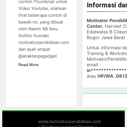
contoh Thumbnail untuk
Informasi da
Video Youtube, silahkan
lihat beberapa contoh di
Motivator Pendid
bawah ini, yang dibuat
Center,
Harvest Ci
oleh Namin AB Ibnu
Edelweiss B Cileu
Solihin founder
Bogor Jawa Barat
motivatorpendidikan.com
Untuk informasi d
dan ayah empat
Training & Worksh
@anaktanpagadget.
MotivatorPendidi
email :
Read More
in
**************
atau
HP/WA .081
www.motivatorpendidikan.com
- Teacher Learning Partner -