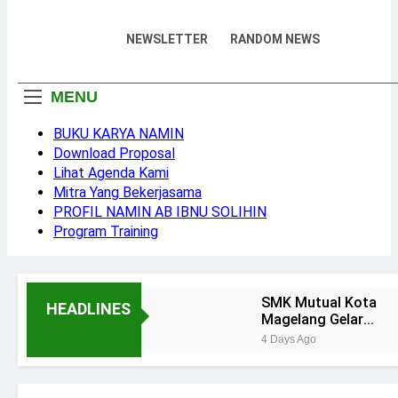
Motivato
Namin AB Ibnu Solihin
NEWSLETTER
RANDOM NEWS
Pendidik
MENU
BUKU KARYA NAMIN
Download Proposal
Lihat Agenda Kami
Mitra Yang Bekerjasama
PROFIL NAMIN AB IBNU SOLIHIN
Program Training
SMK Mutual Kota
HEADLINES
Magelang Gelar
Training “Creative
4 Days Ago
Teacher” Bersama
Membesarkan Lima
Namin AB Ibnu
Anak Tanpa Gadget
Solihin
dan TV: Rahasia
2 Months Ago