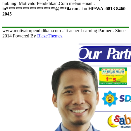
hubungi MotivatorPendidikan.Com melaui email :
in
*********************
@
***
il.com
atau
HP/WA .0813 8460
2045
www.motivatorpendidikan.com - Teacher Learning Partner - Since
2014 Powered By
BlazeThemes
.