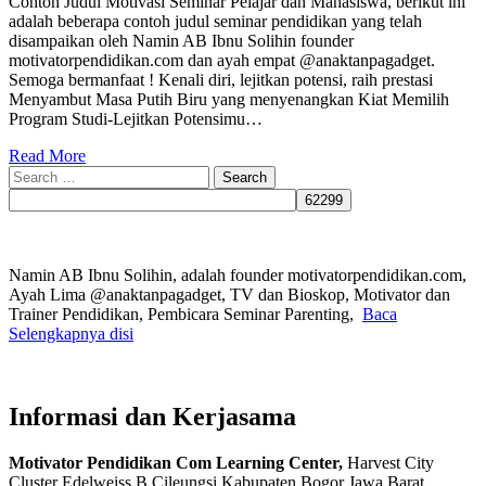
Contoh Judul Motivasi Seminar Pelajar dan Mahasiswa, berikut ini
adalah beberapa contoh judul seminar pendidikan yang telah
disampaikan oleh Namin AB Ibnu Solihin founder
motivatorpendidikan.com dan ayah empat @anaktanpagadget.
Semoga bermanfaat ! Kenali diri, lejitkan potensi, raih prestasi
Menyambut Masa Putih Biru yang menyenangkan Kiat Memilih
Program Studi-Lejitkan Potensimu…
Read More
Search
for:
Namin AB Ibnu Solihin, adalah founder motivatorpendidikan.com,
Ayah Lima @anaktanpagadget, TV dan Bioskop, Motivator dan
Trainer Pendidikan, Pembicara Seminar Parenting,
Baca
Selengkapnya disi
Informasi dan Kerjasama
Motivator Pendidikan Com Learning Center,
Harvest City
Cluster Edelweiss B Cileungsi Kabupaten Bogor Jawa Barat