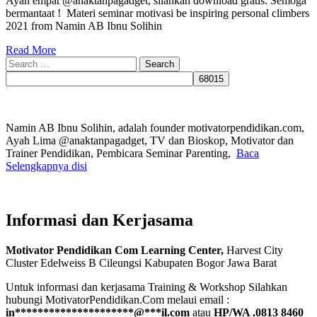
Ayah empat @anaktanpagadget, silahkan download gratis. Semoga
bermantaat ! Materi seminar motivasi be inspiring personal climbers
2021 from Namin AB Ibnu Solihin
Read More
Search
for:
Namin AB Ibnu Solihin, adalah founder motivatorpendidikan.com,
Ayah Lima @anaktanpagadget, TV dan Bioskop, Motivator dan
Trainer Pendidikan, Pembicara Seminar Parenting,
Baca
Selengkapnya disi
Informasi dan Kerjasama
Motivator Pendidikan Com Learning Center,
Harvest City
Cluster Edelweiss B Cileungsi Kabupaten Bogor Jawa Barat
Untuk informasi dan kerjasama Training & Workshop Silahkan
hubungi MotivatorPendidikan.Com melaui email :
in
*********************
@
***
il.com
atau
HP/WA .0813 8460