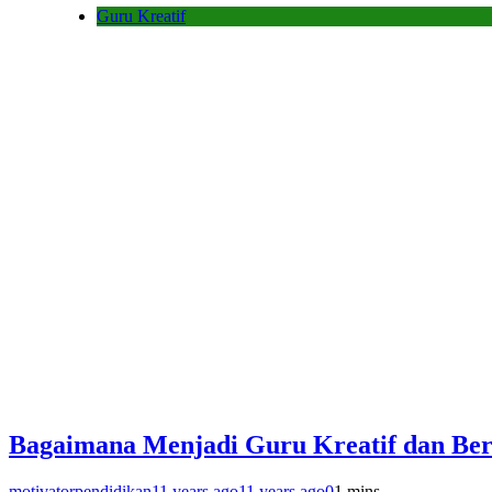
Guru Kreatif
Bagaimana Menjadi Guru Kreatif dan Ber
motivatorpendidikan
11 years ago
11 years ago
0
1 mins