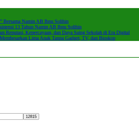
r” Bersama Namin AB Ibnu Solihin
stensi 13 Tahun Namin AB Ibnu Solihin
 Reputasi, Kepercayaan, dan Daya Saing Sekolah di Era Digital
n Membesarkan Lima Anak Tanpa Gadget, TV, dan Bioskop