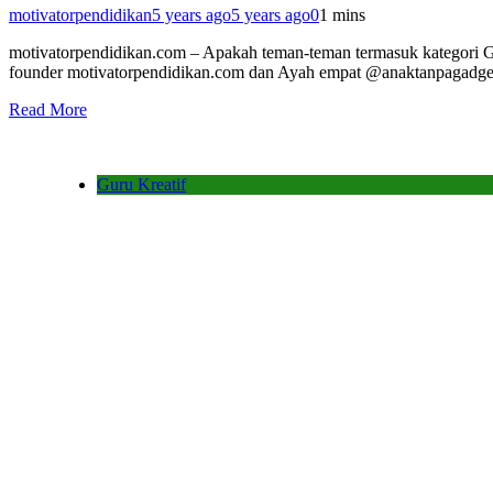
motivatorpendidikan
5 years ago
5 years ago
0
1 mins
motivatorpendidikan.com – Apakah teman-teman termasuk kategori Gur
founder motivatorpendidikan.com dan Ayah empat @anaktan
Read More
Guru Kreatif