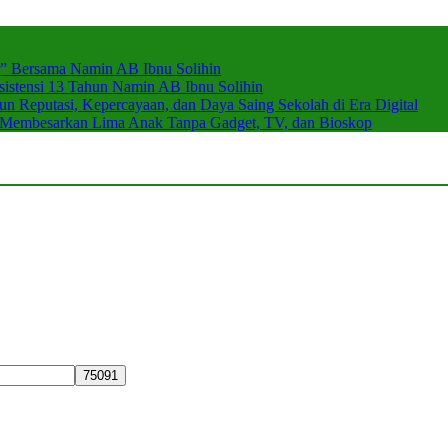
r” Bersama Namin AB Ibnu Solihin
stensi 13 Tahun Namin AB Ibnu Solihin
 Reputasi, Kepercayaan, dan Daya Saing Sekolah di Era Digital
n Membesarkan Lima Anak Tanpa Gadget, TV, dan Bioskop