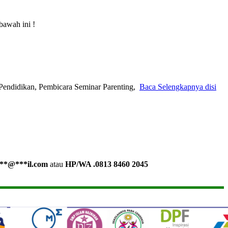
bawah ini !
Pendidikan, Pembicara Seminar Parenting,
Baca Selengkapnya disi
**
@
***
il.com
atau
HP/WA .0813 8460 2045