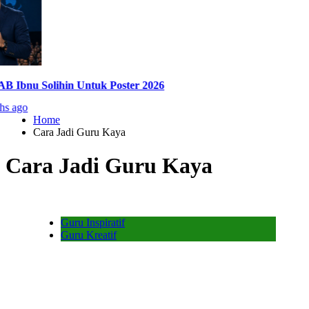
bnu Solihin Untuk Poster 2026
go
Home
Cara Jadi Guru Kaya
Cara Jadi Guru Kaya
Guru Inspiratif
Guru Kreatif