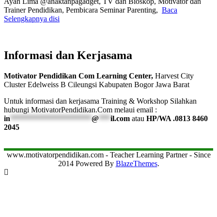
Ayah Lima @anaktanpagadget, TV dan Bioskop, Motivator dan
Trainer Pendidikan, Pembicara Seminar Parenting,
Baca
Selengkapnya disi
Informasi dan Kerjasama
Motivator Pendidikan Com Learning Center,
Harvest City
Cluster Edelweiss B Cileungsi Kabupaten Bogor Jawa Barat
Untuk informasi dan kerjasama Training & Workshop Silahkan
hubungi MotivatorPendidikan.Com melaui email :
in
*********************
@
***
il.com
atau
HP/WA .0813 8460
2045
www.motivatorpendidikan.com - Teacher Learning Partner - Since
2014 Powered By
BlazeThemes
.