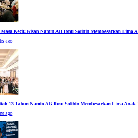
 Kecil: Kisah Namin AB Ibnu Solihin Membesarkan Lima Anak 
go
 13 Tahun Namin AB Ibnu Solihin Membesarkan Lima Anak Tanpa
go