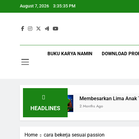
August 7, 2026
3:35:35 PM
13
Mot
Namin AB 
BUKU KARYA NAMIN
DOWNLOAD PRO
13
u Solihin
Membesarkan Lima Anak Tanpa Gadg
2 Months Ago
HEADLINES
Home
cara bekerja sesuai passion