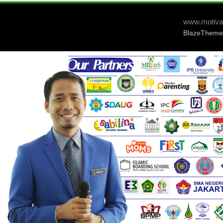
www.motivat
BlazeTheme