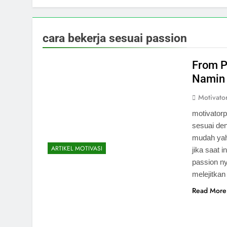
cara bekerja sesuai passion
From P
Namin 
Motivato
motivator
sesuai de
mudah yah
ARTIKEL MOTIVASI
jika saat
passion ny
melejitkan
Read More