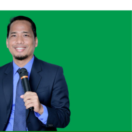
rkan Lima Anak Tanpa Gadget, TV, dan
Bioskop
eacher” Bersama Namin AB Ibnu Solihin
tensi 13 Tahun Namin AB Ibnu Solihin