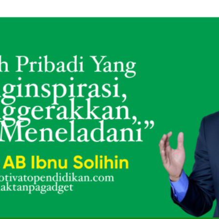
 Tahun Menjaga Masa Kecil: Kisah Namin AB Ibnu Solihin Membesa
SMK Mutual Kota Magelang Gelar Training “Creative T
Membesarkan Lima Anak Tanpa Gadget dan TV: Rahasia Konsis