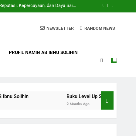
eputasi, Kepercayaan, dan Daya Saing
Sekolah di Era Digital
rkan Lima Anak Tanpa Gadget, TV, dan
Bioskop
NEWSLETTER
RANDOM NEWS
eacher” Bersama Namin AB Ibnu Solihin
tensi 13 Tahun Namin AB Ibnu Solihin
PROFIL NAMIN AB IBNU SOLIHIN
eputasi, Kepercayaan, dan Daya Saing
Sekolah di Era Digital
rkan Lima Anak Tanpa Gadget, TV, dan
Bioskop
ihin
Buku Level Up School Branding: Panduan
2 Months Ago