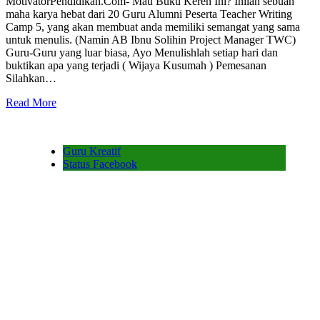
MotivatorPendidikan.Com- Mau Buku Keren Ini? Inilah sebuah
maha karya hebat dari 20 Guru Alumni Peserta Teacher Writing
Camp 5, yang akan membuat anda memiliki semangat yang sama
untuk menulis. (Namin AB Ibnu Solihin Project Manager TWC)
Guru-Guru yang luar biasa, Ayo Menulishlah setiap hari dan
buktikan apa yang terjadi ( Wijaya Kusumah ) Pemesanan
Silahkan…
Read More
Guru Kreatif
Status Facebook