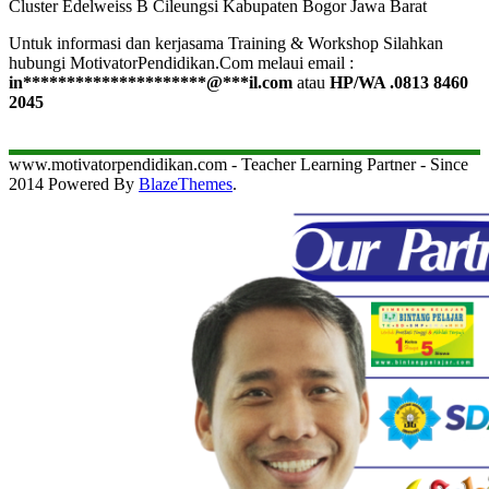
Cluster Edelweiss B Cileungsi Kabupaten Bogor Jawa Barat
Untuk informasi dan kerjasama Training & Workshop Silahkan
hubungi MotivatorPendidikan.Com melaui email :
in
*********************
@
***
il.com
atau
HP/WA .0813 8460
2045
www.motivatorpendidikan.com - Teacher Learning Partner - Since
2014 Powered By
BlazeThemes
.