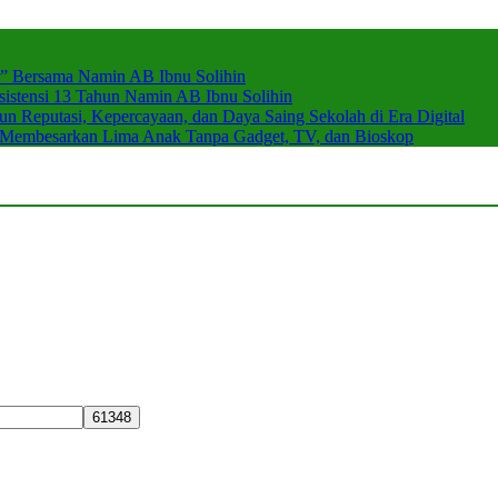
r” Bersama Namin AB Ibnu Solihin
stensi 13 Tahun Namin AB Ibnu Solihin
 Reputasi, Kepercayaan, dan Daya Saing Sekolah di Era Digital
n Membesarkan Lima Anak Tanpa Gadget, TV, dan Bioskop