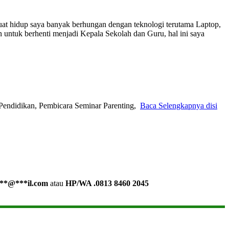
buat hidup saya banyak berhungan dengan teknologi terutama Laptop,
n untuk berhenti menjadi Kepala Sekolah dan Guru, hal ini saya
Pendidikan, Pembicara Seminar Parenting,
Baca Selengkapnya disi
**
@
***
il.com
atau
HP/WA .0813 8460 2045