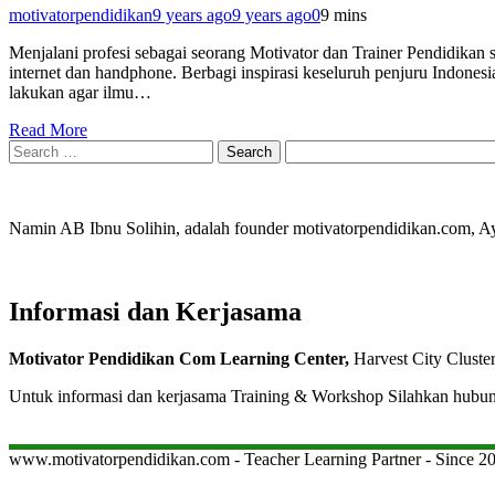
motivatorpendidikan
9 years ago
9 years ago
0
9 mins
Menjalani profesi sebagai seorang Motivator dan Trainer Pendidikan
internet dan handphone. Berbagi inspirasi keseluruh penjuru Indones
lakukan agar ilmu…
Read More
Search
for:
Namin AB Ibnu Solihin, adalah founder motivatorpendidikan.com, 
Informasi dan Kerjasama
Motivator Pendidikan Com Learning Center,
Harvest City Cluste
Untuk informasi dan kerjasama Training & Workshop Silahkan hubu
www.motivatorpendidikan.com - Teacher Learning Partner - Since 