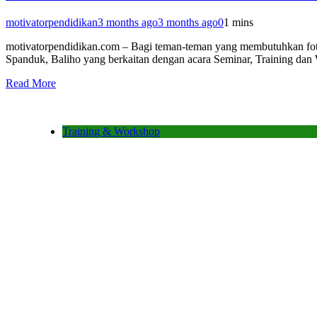
motivatorpendidikan
3 months ago
3 months ago
0
1 mins
motivatorpendidikan.com – Bagi teman-teman yang membutuhkan fot
Spanduk, Baliho yang berkaitan dengan acara Seminar, Training da
Read More
Training & Workshop