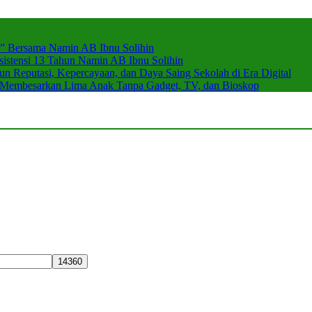
r” Bersama Namin AB Ibnu Solihin
stensi 13 Tahun Namin AB Ibnu Solihin
 Reputasi, Kepercayaan, dan Daya Saing Sekolah di Era Digital
n Membesarkan Lima Anak Tanpa Gadget, TV, dan Bioskop