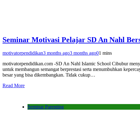
Seminar Motivasi Pelajar SD An Nahl Ber
motivatorpendidikan
3 months ago
3 months ago
0
1 mins
motivatorpendidikan.com -SD An Nahl Islamic School Cibubur menyel
untuk membangun semangat berprestasi serta menumbuhkan kepercayaa
besar yang bisa dikembangkan. Tidak cukup…
Read More
Seminar Parenting