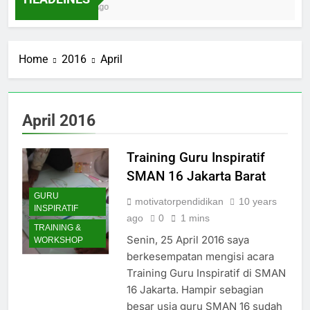
Ibnu Solihin Membesarkan Lima Anak Tanpa
2 Days Ago
Gadget, TV, dan Bioskop
Home
2016
April
April 2016
Training Guru Inspiratif
SMAN 16 Jakarta Barat
GURU
motivatorpendidikan
10 years
INSPIRATIF
ago
0
1 mins
TRAINING &
Senin, 25 April 2016 saya
WORKSHOP
berkesempatan mengisi acara
Training Guru Inspiratif di SMAN
16 Jakarta. Hampir sebagian
besar usia guru SMAN 16 sudah