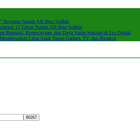
r” Bersama Namin AB Ibnu Solihin
stensi 13 Tahun Namin AB Ibnu Solihin
 Reputasi, Kepercayaan, dan Daya Saing Sekolah di Era Digital
n Membesarkan Lima Anak Tanpa Gadget, TV, dan Bioskop