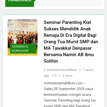
0 Years Ago
Seminar Parenting Kiat
Sukses Mendidik Anak
Remaja Di Era Digital Bagi
Orang Tua Murid SMP dan
TRAINING &
MA Tawakkal Denpasar
WORKSHOP
Bersama Namin AB Ibnu
Solihin
motivatorpendidikan
7 years
ago
0
1 mins
motivatorpendidikan.com –
Sabtu,28 September 2019 saya
berkesempatan mengisi acara
Seminar Parenting bagi orang tua
murid SMP dan MA Tawakkal