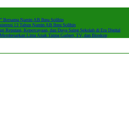
r” Bersama Namin AB Ibnu Solihin
stensi 13 Tahun Namin AB Ibnu Solihin
 Reputasi, Kepercayaan, dan Daya Saing Sekolah di Era Digital
n Membesarkan Lima Anak Tanpa Gadget, TV, dan Bioskop