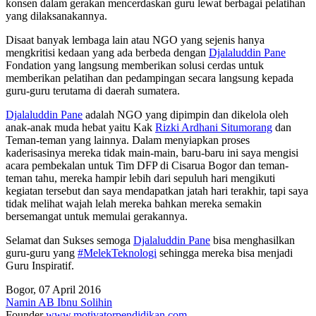
konsen dalam gerakan mencerdaskan guru lewat berbagai pelatihan
yang dilaksanakannya.
Disaat banyak lembaga lain atau NGO yang sejenis hanya
mengkritisi kedaan yang ada berbeda dengan
Djalaluddin Pane
Fondation yang langsung memberikan solusi cerdas untuk
memberikan pelatihan dan pedampingan secara langsung kepada
guru-guru terutama di daerah sumatera.
Djalaluddin Pane
adalah NGO yang dipimpin dan dikelola oleh
anak-anak muda hebat yaitu Kak
Rizki Ardhani Situmorang
dan
Teman-teman yang lainnya. Dalam menyiapkan proses
kaderisasinya mereka tidak main-main, baru-baru ini saya mengisi
acara pembekalan untuk Tim DFP di Cisarua Bogor dan teman-
teman tahu, mereka hampir lebih dari sepuluh hari mengikuti
kegiatan tersebut dan saya mendapatkan jatah hari terakhir, tapi saya
tidak melihat wajah lelah mereka bahkan mereka semakin
bersemangat untuk memulai gerakannya.
Selamat dan Sukses semoga
Djalaluddin Pane
bisa menghasilkan
guru-guru yang
‪#‎
MelekTeknologi‬
sehingga mereka bisa menjadi
Guru Inspiratif.
Bogor, 07 April 2016
Namin AB Ibnu Solihin
Founder
www.motivatorpendidikan.com